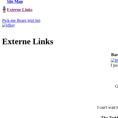
Site Map
Externe Links
Pick-me Bears jetzt bei
Externe Links
Bar
I ju
G
I can't wait 
The Tedd