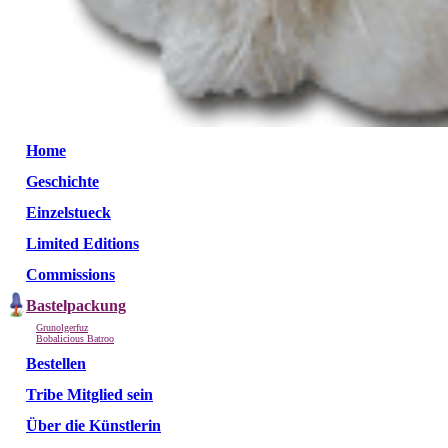
Home
Geschichte
Einzelstueck
Limited Editions
Commissions
Bastelpackung
Grunolgerfuz
Bobalicious Batroo
Bestellen
Tribe Mitglied sein
Über die Künstlerin