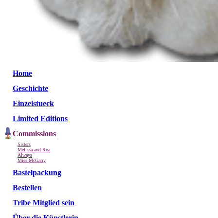
Home
Geschichte
Einzelstueck
Limited Editions
Commissions
Sisters
Melissa and Rua
Always
Miss McGarry
Bastelpackung
Bestellen
Tribe Mitglied sein
Über die Künstlerin